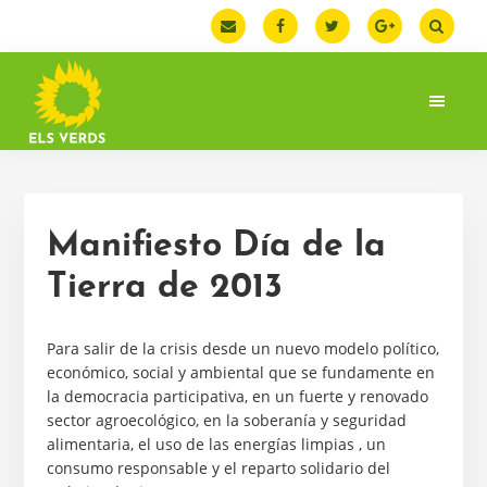
Skip
Skip
to
to
primary
main
navigation
content
ELS
Els
VERDS
Verds.
DEL
Federació
PAÍS
del
VALENCIÀ
Manifiesto Día de la
País
Valencià
Tierra de 2013
Para salir de la crisis desde un nuevo modelo político,
económico, social y ambiental que se fundamente en
la democracia participativa, en un fuerte y renovado
sector agroecológico, en la soberanía y seguridad
alimentaria, el uso de las energías limpias , un
consumo responsable y el reparto solidario del