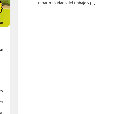
reparto solidario del trabajo y […]
e
se
s,
l
es
ta