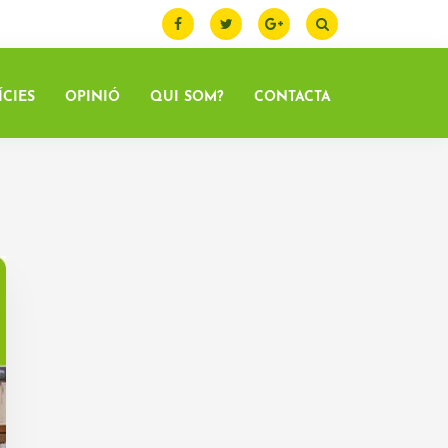
ÍCIES
OPINIÓ
QUI SOM?
CONTACTA
Barra
lateral
primària